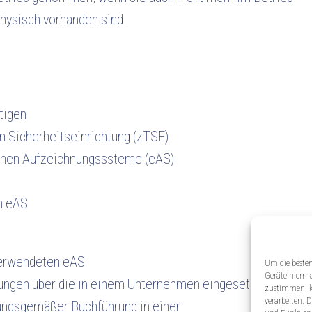
physisch vorhanden sind.
tigen
en Sicherheitseinrichtung (zTSE)
schen Aufzeichnungsssteme (eAS)
n eAS
verwendeten eAS
Um die besten
Geräteinforma
hnungen über die in einem Unternehmen eingesetzten DV-
zustimmen, kö
verarbeiten. 
ngsgemäßer Buchführung in einer