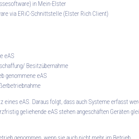
ssesoftware) in Mein-Elster
re via ERiC-Schnittstelle (Elster Rich Client)
te eAS
nschaffung/ Besitzübernahme
rieb genommene eAS
ußerbetriebnahme
z eines eAS. Daraus folgt, dass auch Systeme erfasst werd
rzfristig geliehende eAS stehen angeschäften Geräten gle
etrieb genommen, wenn sie auch nicht mehr im Betrieb